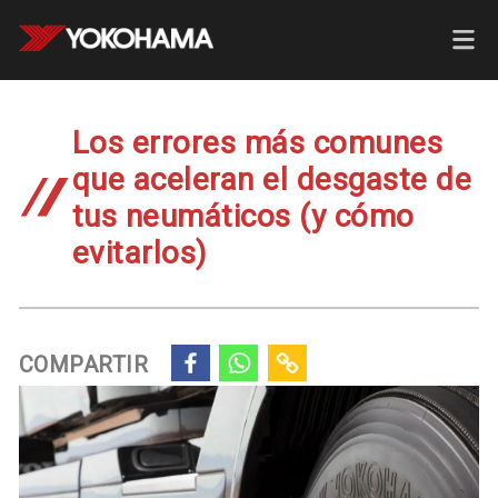
Los errores más comunes
que aceleran el desgaste de
tus neumáticos (y cómo
evitarlos)
COMPARTIR